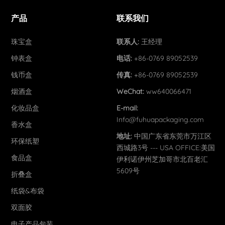
产品
联系我们
珠宝盒
联系人:
王经理
钟表盒
电话:
+86-0769 89052539
钱币盒
传真:
+86-0769 89052539
烟酒盒
WeChat:
ww640066471
化妆品盒
E-mail:
Info@fuhuapackaging.com
香水盒
地址:
中国广东省东莞市万江区
环保纸塑
西城路3号 --- USA OFFICE:美国
食品盒
伊利诺伊州芝加哥市北百老汇
5609号
折叠盒
纸袋&布袋
双面胶
电子产品包装