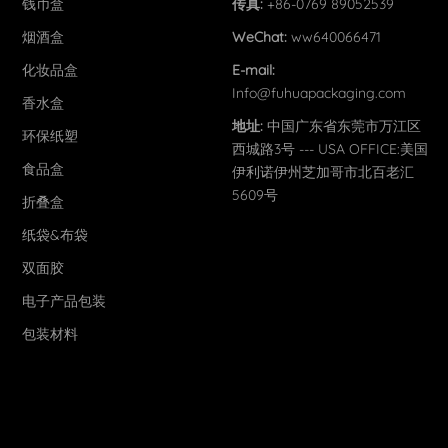
钱币盒
传真:
+86-0769 89052539
烟酒盒
WeChat:
ww640066471
化妆品盒
E-mail:
Info@fuhuapackaging.com
香水盒
地址:
中国广东省东莞市万江区
环保纸塑
西城路3号 --- USA OFFICE:美国
食品盒
伊利诺伊州芝加哥市北百老汇
5609号
折叠盒
纸袋&布袋
双面胶
电子产品包装
包装材料