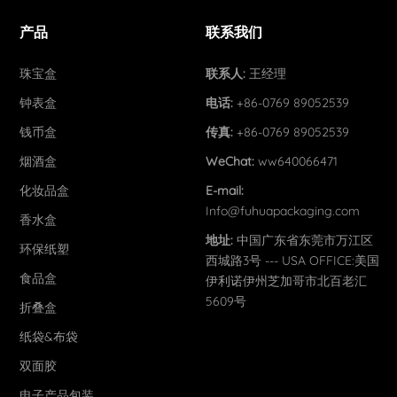
产品
联系我们
珠宝盒
联系人:
王经理
钟表盒
电话:
+86-0769 89052539
钱币盒
传真:
+86-0769 89052539
烟酒盒
WeChat:
ww640066471
化妆品盒
E-mail:
Info@fuhuapackaging.com
香水盒
地址:
中国广东省东莞市万江区
环保纸塑
西城路3号 --- USA OFFICE:美国
食品盒
伊利诺伊州芝加哥市北百老汇
5609号
折叠盒
纸袋&布袋
双面胶
电子产品包装