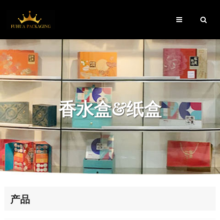
香水盒&纸盒
产品