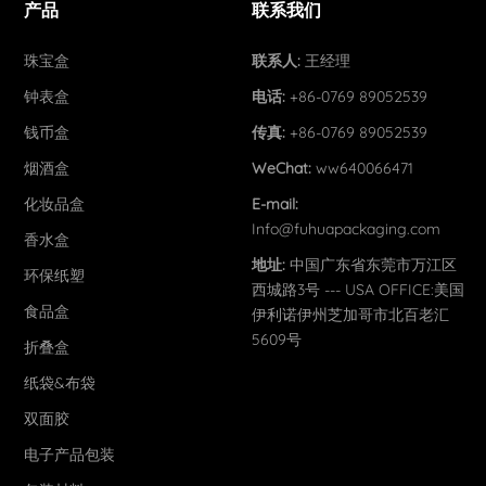
产品
联系我们
珠宝盒
联系人:
王经理
钟表盒
电话:
+86-0769 89052539
钱币盒
传真:
+86-0769 89052539
烟酒盒
WeChat:
ww640066471
化妆品盒
E-mail:
Info@fuhuapackaging.com
香水盒
地址:
中国广东省东莞市万江区
环保纸塑
西城路3号 --- USA OFFICE:美国
食品盒
伊利诺伊州芝加哥市北百老汇
5609号
折叠盒
纸袋&布袋
双面胶
电子产品包装