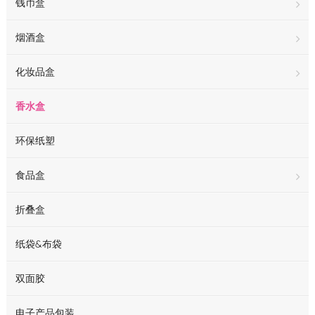
钱币盒
烟酒盒
化妆品盒
香水盒
环保纸塑
食品盒
折叠盒
纸袋&布袋
双面胶
电子产品包装