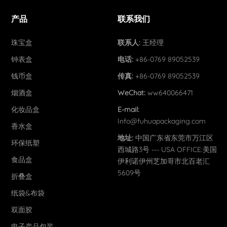
产品
联系我们
珠宝盒
联系人:
王经理
钟表盒
电话:
+86-0769 89052539
钱币盒
传真:
+86-0769 89052539
烟酒盒
WeChat:
ww640066471
化妆品盒
E-mail:
Info@fuhuapackaging.com
香水盒
地址:
中国广东省东莞市万江区
环保纸塑
西城路3号 --- USA OFFICE:美国
食品盒
伊利诺伊州芝加哥市北百老汇
5609号
折叠盒
纸袋&布袋
双面胶
电子产品包装