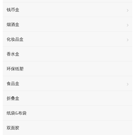
钱币盒
烟酒盒
化妆品盒
香水盒
环保纸塑
食品盒
折叠盒
纸袋&布袋
双面胶