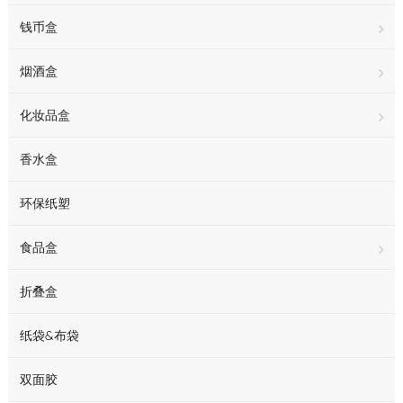
钱币盒
烟酒盒
化妆品盒
香水盒
环保纸塑
食品盒
折叠盒
纸袋&布袋
双面胶