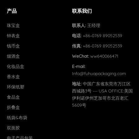
产品
联系我们
珠宝盒
联系人:
王经理
钟表盒
电话:
+86-0769 89052539
钱币盒
传真:
+86-0769 89052539
烟酒盒
WeChat:
ww640066471
化妆品盒
E-mail:
Info@fuhuapackaging.com
香水盒
地址:
中国广东省东莞市万江区
环保纸塑
西城路3号 --- USA OFFICE:美国
食品盒
伊利诺伊州芝加哥市北百老汇
5609号
折叠盒
纸袋&布袋
双面胶
电子产品包装