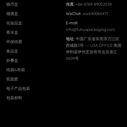
钱币盒
传真:
+86-0769 89052539
烟酒盒
WeChat:
ww640066471
化妆品盒
E-mail:
Info@fuhuapackaging.com
香水盒
地址:
中国广东省东莞市万江区
环保纸塑
西城路3号 --- USA OFFICE:美国
食品盒
伊利诺伊州芝加哥市北百老汇
5609号
折叠盒
纸袋&布袋
双面胶
电子产品包装
包装材料